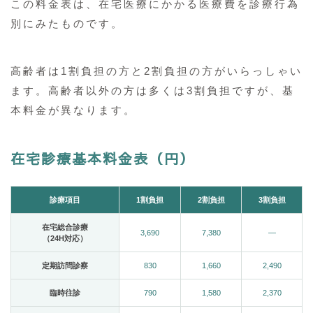
この料金表は、在宅医療にかかる医療費を診療行為
別にみたものです。
高齢者は1割負担の方と2割負担の方がいらっしゃい
ます。高齢者以外の方は多くは3割負担ですが、基
本料金が異なります。
在宅診療基本料金表（円）
診療項目
1割負担
2割負担
3割負担
在宅総合診療
3,690
7,380
—
（24H対応）
定期訪問診察
830
1,660
2,490
臨時往診
790
1,580
2,370