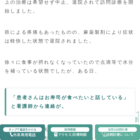
上の治療は希望せず中止、退院されて訪問診療を開
始しました。
癌による疼痛もあったものの、麻薬製剤により症状
は軽快した状態で退院されました。
徐々に食事が摂れなくなっていたので点滴等で水分
を補っている状態でしたが、ある日、
「患者さんはお寿司が食べたいと話している」
と看護師から連絡が。
ご本人やご家族もとてもよく理解されており、病状
タップで電話をかける
医院情報
当院の訪問診療
外来専用電話
アクセス/診療時間
訪問診療について
や余命などもきちんと把握していらっしゃいまし