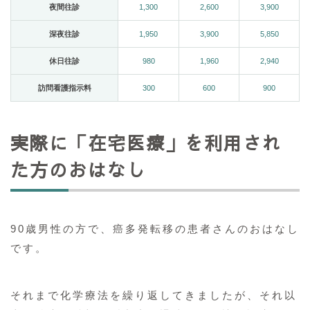
夜間往診
1,300
2,600
3,900
深夜往診
1,950
3,900
5,850
休日往診
980
1,960
2,940
訪問看護指示料
300
600
900
実際に「在宅医療」を利用され
た方のおはなし
90歳男性の方で、癌多発転移の患者さんのおはなし
です。
それまで化学療法を繰り返してきましたが、それ以