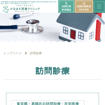
メ
東京都葛飾区の訪問診療(在宅医療)専門相談窓口は慶應大学医学部主席院長を務める在宅
輸血・緩和ケア対応の葛飾かなまち慈優クリニック
訪問診療
訪問診療専用
ニ
専用電話
WEB予約
ュ
ー
を
開
く
トップページ
訪問診療
訪問診療