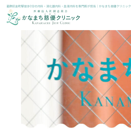
葛飾区金町駅徒歩3分の内科・消化器内科・血液内科を専門医が担当｜かなまち慈優クリニック