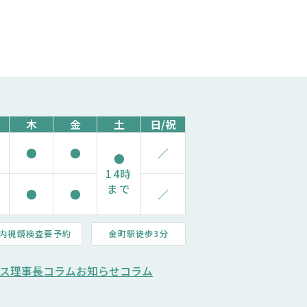
木
金
土
日/祝
●
●
／
●
14時
まで
●
●
／
内視鏡検査要予約
金町駅徒歩3分
ス
理事長コラム
お知らせ
コラム