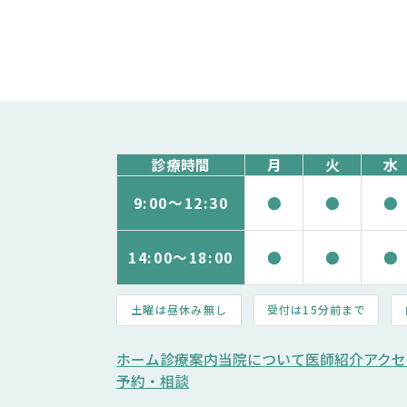
診療時間
月
火
水
9:00～
12:30
●
●
●
14:00～
18:00
●
●
●
土曜は昼休み無し
受付は15分前まで
ホーム
診療案内
当院について
医師紹介
アクセ
予約・相談