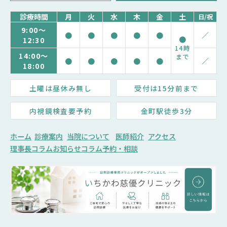
診療時間
月
火
水
木
金
土
日/祝
9:00～
●
●
●
●
●
／
●
12:30
14時
14:00～
まで
●
●
●
●
●
／
18:00
土曜は昼休み無し
受付は15分前まで
内視鏡検査要予約
金町駅徒歩3分
ホーム
診療案内
当院について
医師紹介
アクセス
理事長コラム
お知らせ
コラム
予約・相談