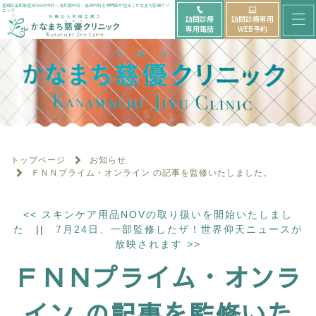
メ
葛飾区金町駅徒歩3分の内科・消化器内科・血液内科を専門医が担当｜かなまち慈優クリ
ニック
訪問診療
訪問診療専用
ニ
専用電話
WEB予約
ュ
ー
を
開
く
トップページ
お知らせ
ＦＮＮプライム・オンライン の記事を監修いたしました。
<<
スキンケア用品NOVの取り扱いを開始いたしまし
た
||
7月24日、一部監修したザ！世界仰天ニュースが
放映されます
>>
ＦＮＮプライム・オンラ
イン の記事を監修いた