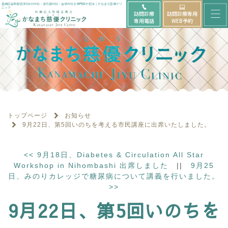
メ
葛飾区金町駅徒歩3分の内科・消化器内科・血液内科を専門医が担当｜かなまち慈優クリ
ニック
訪問診療
訪問診療専用
ニ
専用電話
WEB予約
ュ
ー
を
開
く
トップページ
お知らせ
9月22日、第5回いのちを考える市民講座に出席いたしました。
<<
9月18日、Diabetes & Circulation All Star
Workshop in Nihombashi 出席しました
||
9月25
日、みのりカレッジで糖尿病について講義を行いました。
>>
9月22日、第5回いのちを