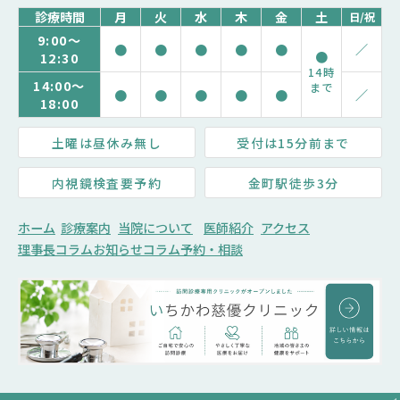
診療時間
月
火
水
木
金
土
日/祝
9:00～
●
●
●
●
●
／
●
12:30
14時
14:00～
まで
●
●
●
●
●
／
18:00
土曜は昼休み無し
受付は15分前まで
内視鏡検査要予約
金町駅徒歩3分
ホーム
診療案内
当院について
医師紹介
アクセス
理事長コラム
お知らせ
コラム
予約・相談