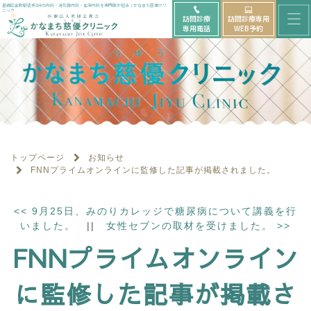
メ
葛飾区金町駅徒歩3分の内科・消化器内科・血液内科を専門医が担当｜かなまち慈優クリ
ニック
訪問診療
訪問診療専用
ニ
専用電話
WEB予約
ュ
ー
を
開
く
トップページ
お知らせ
FNNプライムオンラインに監修した記事が掲載されました。
<<
9月25日、みのりカレッジで糖尿病について講義を行
いました。
||
女性セブンの取材を受けました。
>>
FNNプライムオンライン
に監修した記事が掲載さ