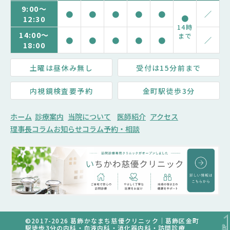
9:00～
●
●
●
●
●
／
●
12:30
14時
14:00～
まで
●
●
●
●
●
／
18:00
土曜は昼休み無し
受付は15分前まで
内視鏡検査要予約
金町駅徒歩3分
ホーム
診療案内
当院について
医師紹介
アクセス
理事長コラム
お知らせ
コラム
予約・相談
©2017-2026 葛飾かなまち慈優クリニック｜葛飾区金町
駅徒歩3分の内科・血液内科・消化器内科・訪問診療