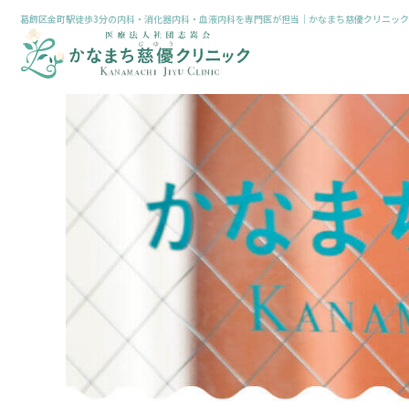
葛飾区金町駅徒歩3分の内科・消化器内科・血液内科を専門医が担当｜かなまち慈優クリニック