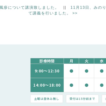
で風疹について講演致しました。
||
11月13日、み
て講義を行いました。
>>
診療時間
月
火
水
9:00～
12:30
●
●
●
14:00～
18:00
●
●
●
土曜は昼休み無し
受付は15分前まで