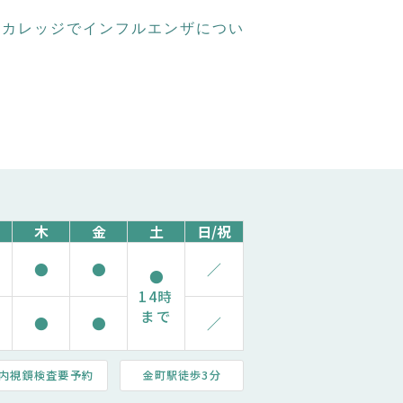
のりカレッジでインフルエンザについ
木
金
土
日/祝
●
●
／
●
14時
まで
●
●
／
内視鏡検査要予約
金町駅徒歩3分