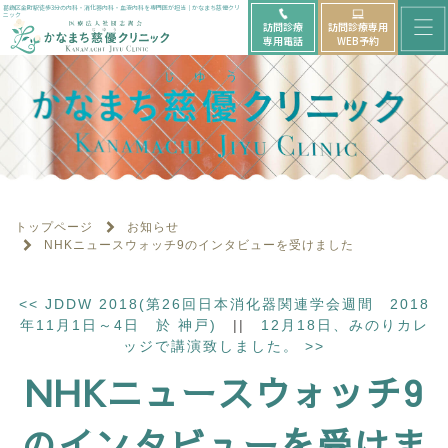
メ
葛飾区金町駅徒歩3分の内科・消化器内科・血液内科を専門医が担当｜かなまち慈優クリ
ニック
訪問診療
訪問診療専用
ニ
専用電話
WEB予約
ュ
ー
を
開
く
トップページ
お知らせ
NHKニュースウォッチ9のインタビューを受けました
<<
JDDW 2018(第26回日本消化器関連学会週間 2018
年11月1日～4日 於 神戸)
||
12月18日、みのりカレ
ッジで講演致しました。
>>
NHKニュースウォッチ9
のインタビューを受けま