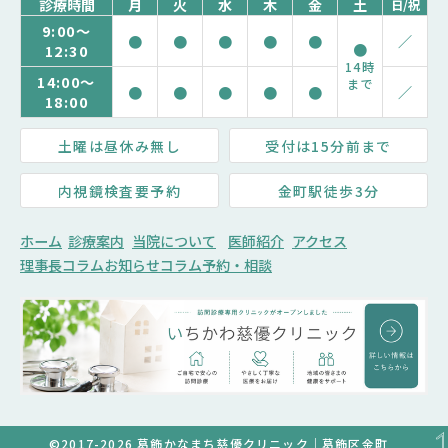
診療時間
月
火
水
木
金
土
日/祝
9:00～
●
●
●
●
●
／
●
12:30
14時
14:00～
まで
●
●
●
●
●
／
18:00
土曜は昼休み無し
受付は15分前まで
内視鏡検査要予約
金町駅徒歩3分
ホーム
診療案内
当院について
医師紹介
アクセス
理事長コラム
お知らせ
コラム
予約・相談
©2017-2026 葛飾かなまち慈優クリニック｜葛飾区金町