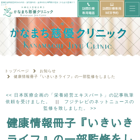
メ
葛飾区金町駅徒歩3分の内科・消化器内科・血液内科を専門医が担当｜かなまち慈優クリ
ニック
訪問診療
訪問診療専用
ニ
専用電話
WEB予約
ュ
ー
を
開
く
トップページ
お知らせ
健康情報冊子『いきいきライフ』の一部監修をしました
<<
日本医療企画の「栄養経営エキスパート」の記事執筆
依頼を受けました。
||
フジテレビのネットニュースの
監修を致しました。
>>
健康情報冊子『いきいき
ライフ』の一部監修をし