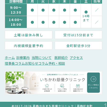
診療時間
月
火
水
木
金
土
日/祝
9:00～
●
●
●
●
●
／
●
12:30
14時
14:00～
まで
●
●
●
●
●
／
18:00
土曜は昼休み無し
受付は15分前まで
内視鏡検査要予約
金町駅徒歩3分
ホーム
診療案内
当院について
医師紹介
アクセス
理事長コラム
お知らせ
コラム
予約・相談
©2017-2026 葛飾かなまち慈優クリニック｜葛飾区金町