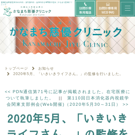
メ
葛飾区金町駅徒歩3分の内科・消化器内科・血液内科を専門医が担当｜かなまち慈優クリ
ニック
訪問診療
訪問診療専用
ニ
専用電話
WEB予約
ュ
ー
を
開
く
トップページ
お知らせ
2020年5月、「いきいきライフさん。」の監修を行いました。
<<
PDN通信第71号に記事が掲載されました。在宅医療に
ついて執筆しました。
||
第110回日本消化器内視鏡学
会関東支部例会(Web開催)（2020年5月30～31日）
>>
2020年5月、「いきいき
ライフさん。」の監修を