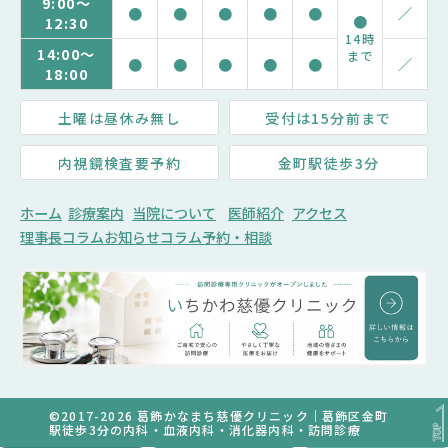
9:00～
●
●
●
●
●
／
●
12:30
14時
14:00～
まで
●
●
●
●
●
／
18:00
土曜は昼休み無し
受付は15分前まで
内視鏡検査要予約
金町駅徒歩3分
ホーム
診療案内
当院について
医師紹介
アクセス
理事長コラム
お知らせ
コラム
予約・相談
©2017-2026 葛飾かなまち慈優クリニック｜葛飾区金町
駅徒歩3分の内科・血液内科・消化器内科・訪問診療