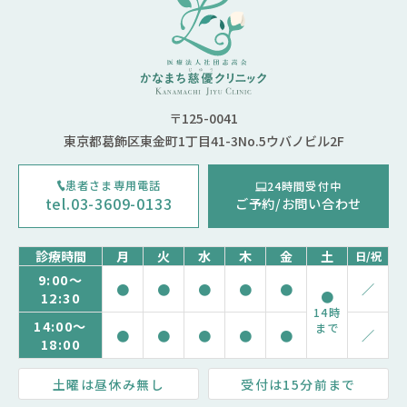
〒125-0041
東京都葛飾区東金町1丁目41-3No.5ウバノビル2F
患者さま専用電話
24時間受付中
tel.03-3609-0133
ご予約/お問い合わせ
診療時間
月
火
水
木
金
土
日/祝
9:00～
●
●
●
●
●
／
●
12:30
14時
14:00～
まで
●
●
●
●
●
／
18:00
土曜は昼休み無し
受付は15分前まで