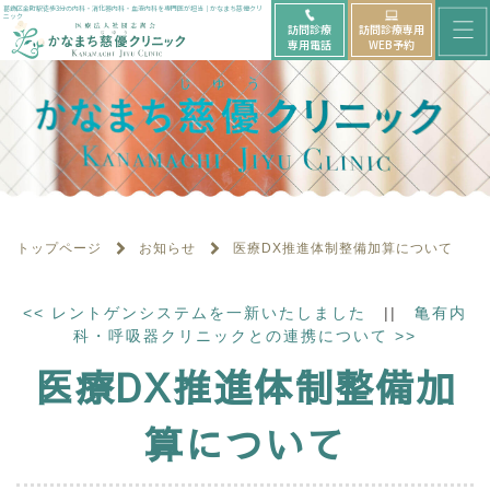
メ
葛飾区金町駅徒歩3分の内科・消化器内科・血液内科を専門医が担当｜かなまち慈優クリ
ニック
訪問診療
訪問診療専用
ニ
専用電話
WEB予約
ュ
ー
を
開
く
トップページ
お知らせ
医療DX推進体制整備加算について
<<
レントゲンシステムを一新いたしました
||
亀有内
科・呼吸器クリニックとの連携について
>>
医療DX推進体制整備加
算について