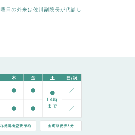
水曜日の外来は佐川副院長が代診し
木
金
土
日/祝
●
●
／
●
14時
まで
●
●
／
内視鏡検査要予約
金町駅徒歩3分