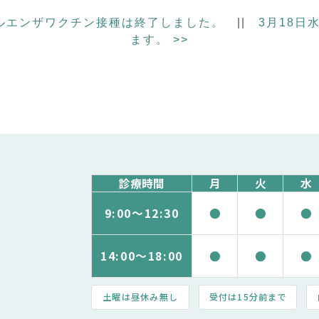
ルエンザワクチン接種は終了しました。
||
3月18日
ます。
>>
診療時間
月
火
水
9:00～
12:30
●
●
●
14:00～
18:00
●
●
●
土曜は昼休み無し
受付は15分前まで