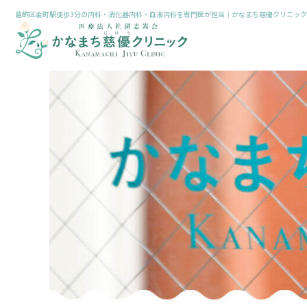
葛飾区金町駅徒歩3分の内科・消化器内科・血液内科を専門医が担当｜かなまち慈優クリニック