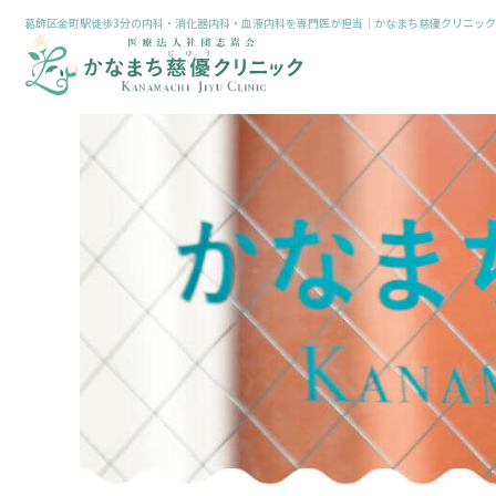
葛飾区金町駅徒歩3分の内科・消化器内科・血液内科を専門医が担当｜かなまち慈優クリニック