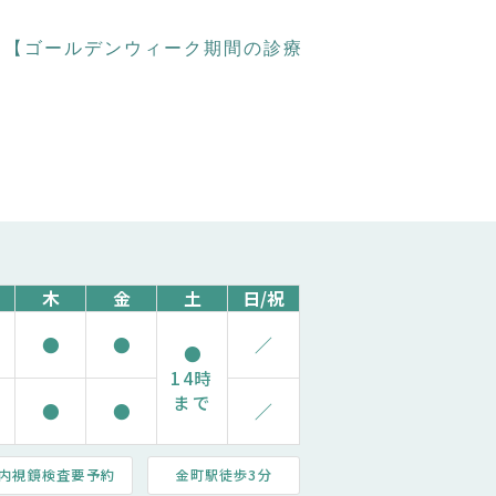
|
【ゴールデンウィーク期間の診療
木
金
土
日/祝
●
●
／
●
14時
まで
●
●
／
内視鏡検査要予約
金町駅徒歩3分