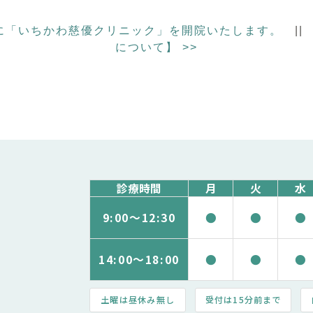
市に「いちかわ慈優クリニック」を開院いたします。
|
について】
>>
診療時間
月
火
水
9:00～
12:30
●
●
●
14:00～
18:00
●
●
●
土曜は昼休み無し
受付は15分前まで