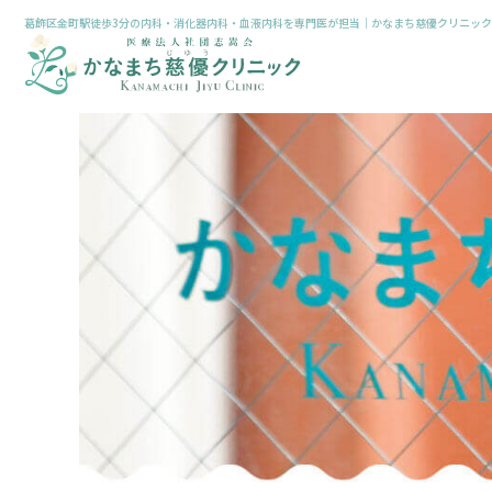
葛飾区金町駅徒歩3分の内科・消化器内科・血液内科を専門医が担当｜かなまち慈優クリニック