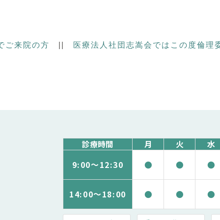
でご来院の方
||
医療法人社団志嵩会ではこの度倫理
診療時間
月
火
水
9:00～
12:30
●
●
●
14:00～
18:00
●
●
●