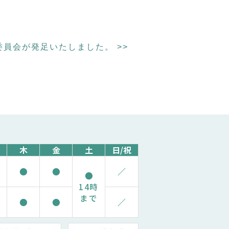
委員会が発足いたしました。
>>
木
金
土
日/祝
●
●
／
●
14時
まで
●
●
／