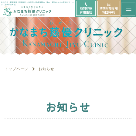
メ
お知らせ・最新情報｜診療案内・休診日・医療情報のご案内｜葛飾かなまち慈優クリニッ
ク（葛飾区金町駅）
訪問診療
訪問診療専用
ニ
専用電話
WEB予約
ュ
ー
を
開
く
トップページ
お知らせ
お知らせ