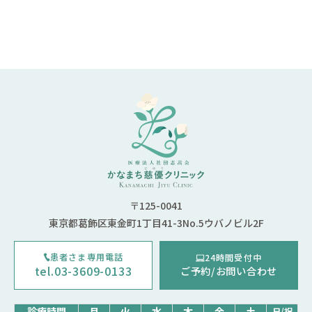
〒125-0041
東京都葛飾区東金町1丁目41-3No.5ウバノビル2F
患者さま専用電話
24時間受付中
tel.03-3609-0133
ご予約/お問い合わせ
診療時間
月
火
水
木
金
土
日/祝