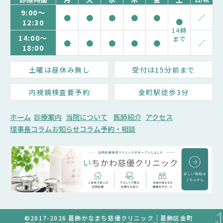
9:00～
●
●
●
●
●
／
●
12:30
14時
14:00～
まで
●
●
●
●
●
／
18:00
土曜は昼休み無し
受付は15分前まで
内視鏡検査要予約
金町駅徒歩3分
ホーム
診療案内
当院について
医師紹介
アクセス
理事長コラム
お知らせ
コラム
予約・相談
©2017-2026 葛飾かなまち慈優クリニック｜葛飾区金町