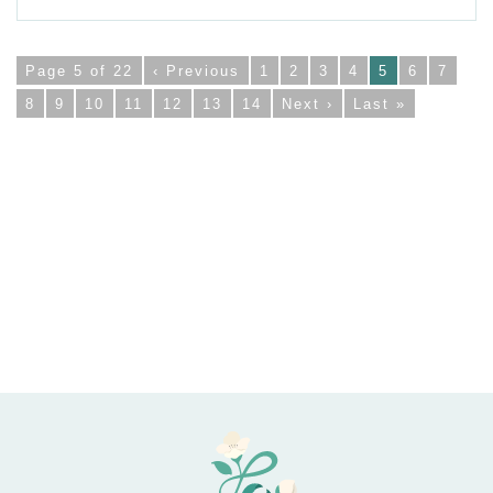
Page 5 of 22
‹ Previous
1
2
3
4
5
6
7
8
9
10
11
12
13
14
Next ›
Last »