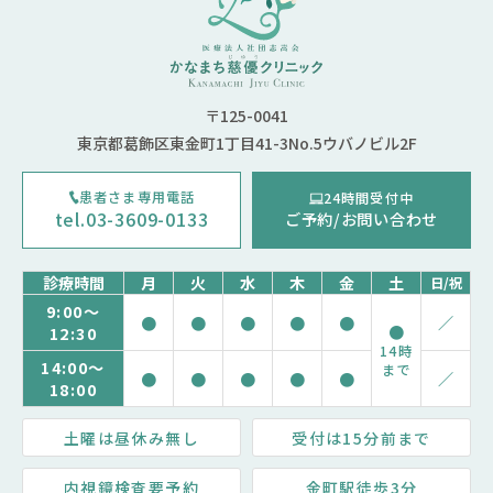
〒125-0041
東京都葛飾区東金町1丁目41-3No.5ウバノビル2F
患者さま専用電話
24時間受付中
tel.03-3609-0133
ご予約/お問い合わせ
診療時間
月
火
水
木
金
土
日/祝
9:00～
●
●
●
●
●
／
●
12:30
14時
14:00～
まで
●
●
●
●
●
／
18:00
土曜は昼休み無し
受付は15分前まで
内視鏡検査要予約
金町駅徒歩3分