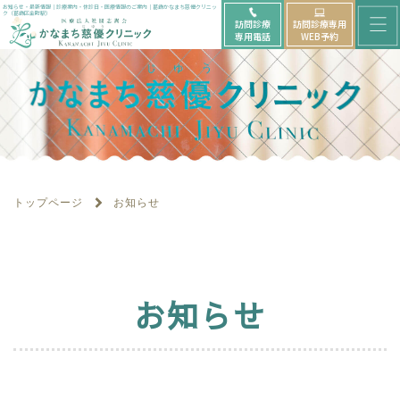
メ
お知らせ・最新情報｜診療案内・休診日・医療情報のご案内｜葛飾かなまち慈優クリニッ
ク（葛飾区金町駅）
訪問診療
訪問診療専用
ニ
専用電話
WEB予約
ュ
ー
を
開
く
トップページ
お知らせ
お知らせ